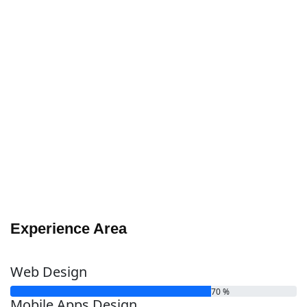
Pellentesque habitant morbi tristique senectus et netus et
malesuada fames ac turpis egestas. Donec feugiat ex vitae
libero ultricies, vel suscipit mauris tempus. Pellentesque
gravida orci non pretium finibus. Suspendisse convallis
quam eget lectus venenatis, nec mollis augue aliquet. Sed
consectetur mi non maximus sodales. Maecenas diam
mauris, vulputate ut convallis eu, tincidunt sit amet ligula.
Ut lacinia mauris augue, ut condimentum nisi posuere
venenatis. Vestibulum ac pellentesque justo. Suspendisse
eleifend nulla vel massa sollicitudin vulputate. Aenean
sodales mauris eget sollicitudin scelerisque. Sed tincidunt
a velit at pellentesque. Class aptent taciti sociosqu ad litora
torquent per conubia nostra, per inceptos himenaeos.
Experience Area
Web Design
70
%
Mobile Apps Design