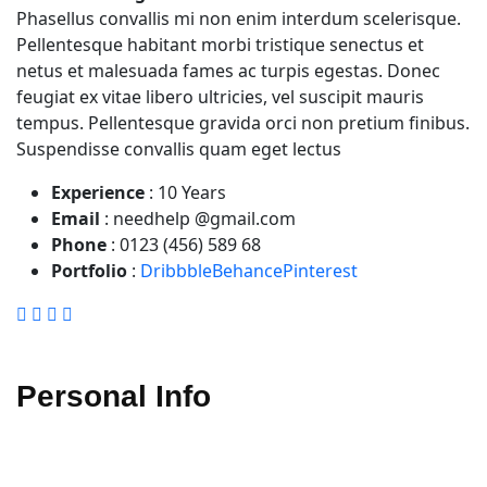
Phasellus convallis mi non enim interdum scelerisque.
Pellentesque habitant morbi tristique senectus et
netus et malesuada fames ac turpis egestas. Donec
feugiat ex vitae libero ultricies, vel suscipit mauris
tempus. Pellentesque gravida orci non pretium finibus.
Suspendisse convallis quam eget lectus
Experience
:
10 Years
Email
:
needhelp @gmail.com
Phone
:
0123 (456) 589 68
Portfolio
:
Dribbble
Behance
Pinterest
Personal Info
Phasellus convallis mi non enim interdum scelerisque.