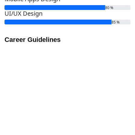
80
%
UI/UX Design
85
%
Career Guidelines
Phasellus convallis mi non enim interdum scelerisque.
Pellentesque habitant morbi tristique senectus et netus et
malesuada fames ac turpis egestas. Donec feugiat ex vitae
libero ultricies, vel suscipit mauris tempus. Pellentesque
gravida orci non pretium finibus. Suspendisse convallis
quam eget lectus venenatis, nec mollis augue aliquet. Sed
consectetur mi non maximus sodales. Maecenas diam
mauris, vulputate ut convallis eu, tincidunt sit amet ligula.
The work process of an agency can vary depending on the
type of agency and the specific services they offer.